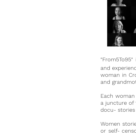
"From5To95"
and experienc
woman in Croa
and grandmot
Each woman re
a juncture of
docu- stories
Women storie
or self- cen