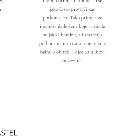
moraju brinuti o domu. To se
m.
jako često provlači kao
 i
potkontekst. Tako primjerice
imamo mlađe žene koje tvrde da
su jako liberalne, ali smatraju
pod normalnim da su one te koje
brinu o obitelji i djeci, a njihovi
muževi ne.