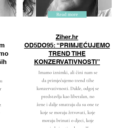
Read more
Ziher.hr
am
OD5DO95: “PRIMJEĆUJEMO
amo
TREND TIHE
ših
KONZERVATIVNOSTI”
Imamo iznimki, ali čini nam se
da primjećujemo trend tihe
su
konzervativnosti. Dakle, odgoj se
r
predstavlja kao liberalan, no
žene i dalje smatraju da su one te
z
koje se moraju žrtvovati, koje
e
moraju brinuti o djeci, koje