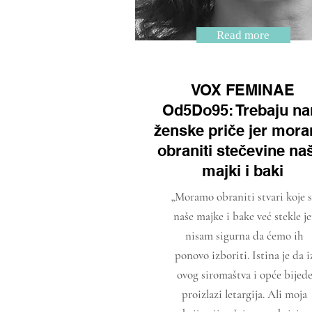
Read more
VOX FEMINAE
Od5Do95: Trebaju n
ženske priče jer mor
obraniti stečevine na
majki i baki
„Moramo obraniti stvari koje 
naše majke i bake već stekle je
nisam sigurna da ćemo ih
ponovo izboriti. Istina je da i
ovog siromaštva i opće bijed
proizlazi letargija. Ali moja