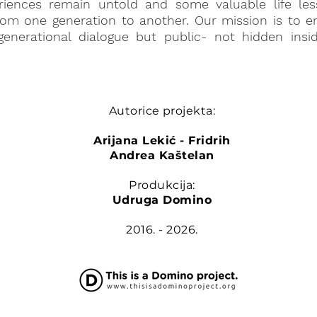
ences remain untold and some valuable life less
rom one generation to another. Our mission is to e
rgenerational dialogue but public- not hidden insi
Autorice projekta:
Arijana Lekić - Fridrih
Andrea Kaštelan
Produkcija:
Udruga Domino
2016. - 2026.