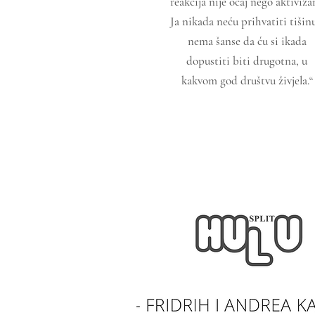
reakcija nije očaj nego aktiviza
Ja nikada neću prihvatiti tišinu
nema šanse da ću si ikada
dopustiti biti drugotna, u
kakvom god društvu živjela.“