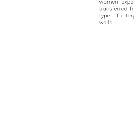
women experi
transferred f
type of inte
walls.